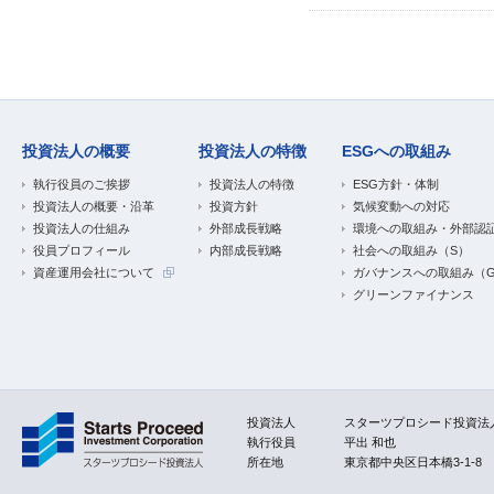
投資法人の概要
投資法人の特徴
ESGへの取組み
執行役員のご挨拶
投資法人の特徴
ESG方針・体制
投資法人の概要・沿革
投資方針
気候変動への対応
投資法人の仕組み
外部成長戦略
環境への取組み・外部認
役員プロフィール
内部成長戦略
社会への取組み（S）
資産運用会社について
ガバナンスへの取組み（
グリーンファイナンス
投資法人
スターツプロシード投資法
執行役員
平出 和也
所在地
東京都中央区日本橋3-1-8