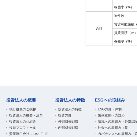
稼働率（%）
物件数
賃貸可能面積
合計
賃貸面積（㎡
稼働率（%）
投資法人の概要
投資法人の特徴
ESGへの取組み
執行役員のご挨拶
投資法人の特徴
ESG方針・体制
投資法人の概要・沿革
投資方針
気候変動への対応
投資法人の仕組み
外部成長戦略
環境への取組み・外部認
役員プロフィール
内部成長戦略
社会への取組み（S）
資産運用会社について
ガバナンスへの取組み（