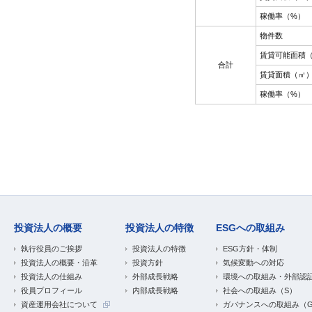
稼働率（%）
物件数
賃貸可能面積
合計
賃貸面積（㎡
稼働率（%）
投資法人の概要
投資法人の特徴
ESGへの取組み
執行役員のご挨拶
投資法人の特徴
ESG方針・体制
投資法人の概要・沿革
投資方針
気候変動への対応
投資法人の仕組み
外部成長戦略
環境への取組み・外部認
役員プロフィール
内部成長戦略
社会への取組み（S）
資産運用会社について
ガバナンスへの取組み（