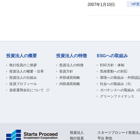
2007年1月10日
HP
投資法人の概要
投資法人の特徴
ESGへの取組み
執行役員のご挨拶
投資法人の特徴
ESG方針・体制
投資法人の概要・沿革
投資方針
気候変動への対応
投資法人の仕組み
外部成長戦略
環境への取組み・外部認
役員プロフィール
内部成長戦略
社会への取組み（S）
資産運用会社について
ガバナンスへの取組み（
グリーンファイナンス
投資法人
スターツプロシード投資法
執行役員
平出 和也