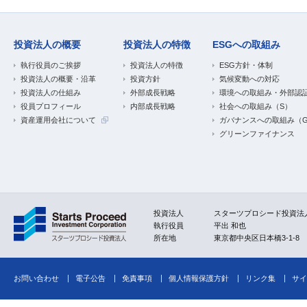
投資法人の概要
投資法人の特徴
ESGへの取組み
執行役員のご挨拶
投資法人の特徴
ESG方針・体制
投資法人の概要・沿革
投資方針
気候変動への対応
投資法人の仕組み
外部成長戦略
環境への取組み・外部認
役員プロフィール
内部成長戦略
社会への取組み（S）
資産運用会社について
ガバナンスへの取組み（
グリーンファイナンス
投資法人
スターツプロシード投資法
執行役員
平出 和也
所在地
東京都中央区日本橋3-1-8
お問い合わせ
電子公告
免責事項
個人情報保護方針
リンク集
サイ