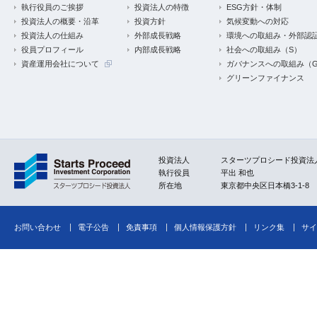
執行役員のご挨拶
投資法人の特徴
ESG方針・体制
投資法人の概要・沿革
投資方針
気候変動への対応
投資法人の仕組み
外部成長戦略
環境への取組み・外部認
役員プロフィール
内部成長戦略
社会への取組み（S）
資産運用会社について
ガバナンスへの取組み（
グリーンファイナンス
投資法人
スターツプロシード投資法
執行役員
平出 和也
所在地
東京都中央区日本橋3-1-8
お問い合わせ
電子公告
免責事項
個人情報保護方針
リンク集
サイ